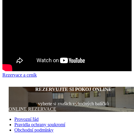
Rezervace a ceník
REZERVUJTE SI POKOJ ONLINE
vyberte si znašich výhodných balíčků
ONLINE REZERVACE
Provozní řád
Pravidla ochrany soukromí
Obchodní podmínky