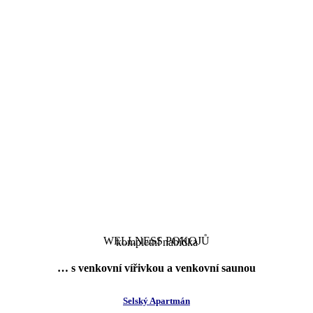
WELLNESS POKOJŮ
kompletní nabídka
… s
venkovní
vířivkou
a
venkovní saunou
Selský Apartmán